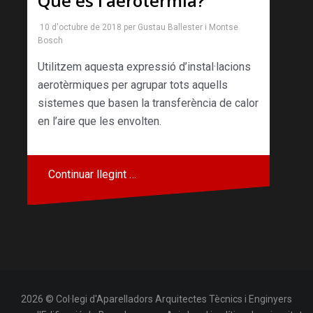
Què és l’aerotèrmia?
10 d'octubre de 2018
per
Gustau Ballester
i
Montse
Bosch
Utilitzem aquesta expressió d’instal·lacions
aerotèrmiques per agrupar tots aquells
sistemes que basen la transferència de calor
en l’aire que les envolten.
Continuar llegint …
2026 © Col·legi d'Aparelladors Arquitectes Tècnics i Enginyers