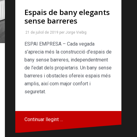
Espais de bany elegants
sense barreres
21 de juliol de 2019
per
Jorge Viebig
ESPAI EMPRESA – Cada vegada
s’aprecia més la construcció d’espais de
bany sense barreres, independentment
de l’edat dels propietaris. Un bany sense
barreres i obstacles ofereix espais més
amplis, així com major confort i
seguretat.
Continuar llegint …