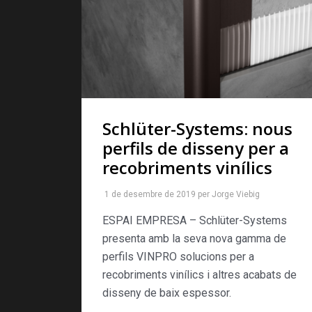
Schlüter-Systems: nous
perfils de disseny per a
recobriments vinílics
1 de desembre de 2019
per
Jorge Viebig
ESPAI EMPRESA – Schlüter-Systems
presenta amb la seva nova gamma de
perfils VINPRO solucions per a
recobriments vinílics i altres acabats de
disseny de baix espessor.