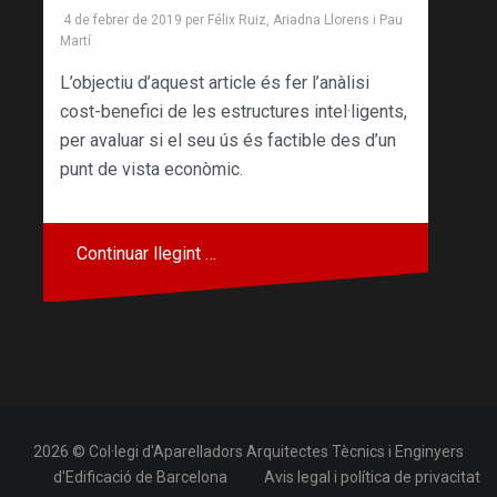
4 de febrer de 2019
per
Félix Ruiz
,
Ariadna Llorens
i
Pau
Martí
L’objectiu d’aquest article és fer l’anàlisi
cost-benefici de les estructures intel·ligents,
per avaluar si el seu ús és factible des d’un
punt de vista econòmic.
Continuar llegint …
2026 © Col·legi d'Aparelladors Arquitectes Tècnics i Enginyers
d'Edificació de Barcelona
Avis legal i política de privacitat