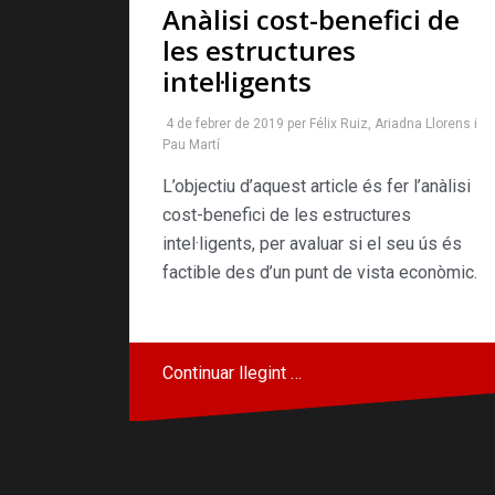
Anàlisi cost-benefici de
les estructures
intel·ligents
4 de febrer de 2019
per
Félix Ruiz
,
Ariadna Llorens
i
Pau Martí
L’objectiu d’aquest article és fer l’anàlisi
cost-benefici de les estructures
intel·ligents, per avaluar si el seu ús és
factible des d’un punt de vista econòmic.
Continuar llegint …