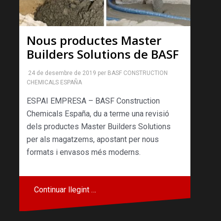
Nous productes Master
Builders Solutions de BASF
24 de desembre de 2019
per
BASF CONSTRUCTION
CHEMICALS ESPAÑA
ESPAI EMPRESA – BASF Construction
Chemicals España, du a terme una revisió
dels productes Master Builders Solutions
per als magatzems, apostant per nous
formats i envasos més moderns.
Continuar llegint …