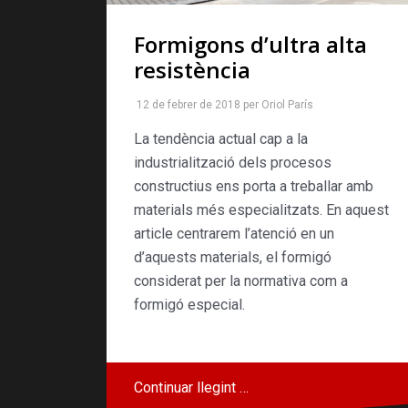
Formigons d’ultra alta
resistència
12 de febrer de 2018
per
Oriol París
La tendència actual cap a la
industrialització dels procesos
constructius ens porta a treballar amb
materials més especialitzats. En aquest
article centrarem l’atenció en un
d’aquests materials, el formigó
considerat per la normativa com a
formigó especial.
Continuar llegint …