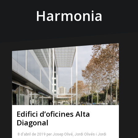
Harmonia
Edifici d’oficines Alta
Diagonal
8 d'abril de 2019
per
Josep Olivé
,
Jordi Olivés
i
Jordi