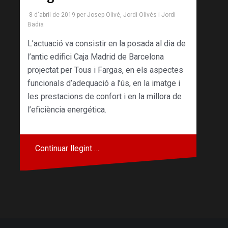
8 d'abril de 2019
per
Josep Olivé
,
Jordi Olivés
i
Jordi
Badia
L’actuació va consistir en la posada al dia de
l’antic edifici Caja Madrid de Barcelona
projectat per Tous i Fargas, en els aspectes
funcionals d’adequació a l’ús, en la imatge i
les prestacions de confort i en la millora de
l’eficiència energética.
Continuar llegint …