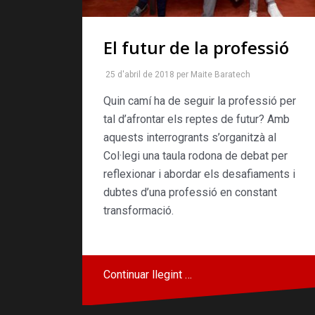
El futur de la professió
25 d'abril de 2018
per
Maite Baratech
Quin camí ha de seguir la professió per
tal d’afrontar els reptes de futur? Amb
aquests interrogrants s’organitzà al
Col·legi una taula rodona de debat per
reflexionar i abordar els desafiaments i
dubtes d’una professió en constant
transformació.
Continuar llegint …