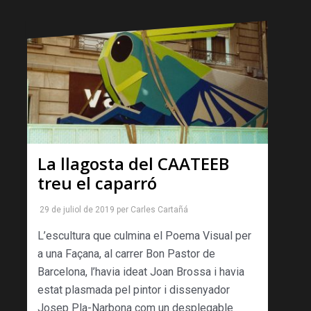
La llagosta del CAATEEB
treu el caparró
29 de juliol de 2019
per
Carles Cartañá
L’escultura que culmina el Poema Visual per
a una Façana, al carrer Bon Pastor de
Barcelona, l’havia ideat Joan Brossa i havia
estat plasmada pel pintor i dissenyador
Josep Pla-Narbona com un desplegable