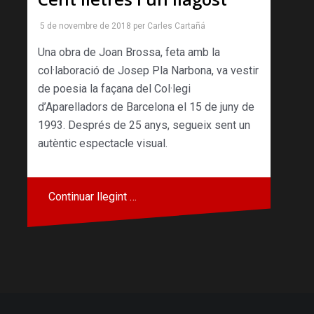
5 de novembre de 2018
per
Carles Cartañá
Una obra de Joan Brossa, feta amb la
col·laboració de Josep Pla Narbona, va vestir
de poesia la façana del Col·legi
d’Aparelladors de Barcelona el 15 de juny de
1993. Després de 25 anys, segueix sent un
autèntic espectacle visual.
Continuar llegint …