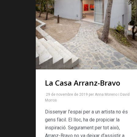
La Casa Arranz-Bravo
29 de novembre de 2019
per
Anna Moreno
i
David
Morros
Dissenyar l’espai per a un artista no és
gens fàcil. El lloc, ha de propiciar la
inspiració. Segurament per tot això,
Arranz-Bravo no va deixar d’assistir a