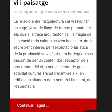
vi i paisatge
27 de juny de 2018
per
Cristina Arribas
i
Sebastià Jané
La relació entre l’arquitectura i el vi (avui tan
en auge) ja ve de lluny, de temps passats en
els quals la traça arquitectònica i la màgia de
la creació dels caldos anaven ben units. Amb
el creixent interès per l’explotació turística
de la producció vitivinícola, les bodegues han
passat de ser un contenidor i receptor dels
processos del vi, a ser un centre de gran
activitat cultural. Transformant-se així en
edificis exaltadors dels sentits i fins i tot, de
l’espectacle.
Continuar llegint …