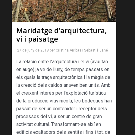
Maridatge d’arquitectura,
vi i paisatge
27 de juny de 2018
per
Cristina Arribas
i
Sebastià Jané
La relació entre l’arquitectura i el vi (avui tan
en auge) ja ve de lluny, de temps passats en
els quals la traça arquitectònica i la màgia de
la creació dels caldos anaven ben units. Amb
el creixent interès per l’explotació turística
de la producció vitivinícola, les bodegues han
passat de ser un contenidor i receptor dels
processos del vi, a ser un centre de gran
activitat cultural. Transformant-se així en
edificis exaltadors dels sentits i fins i tot, de