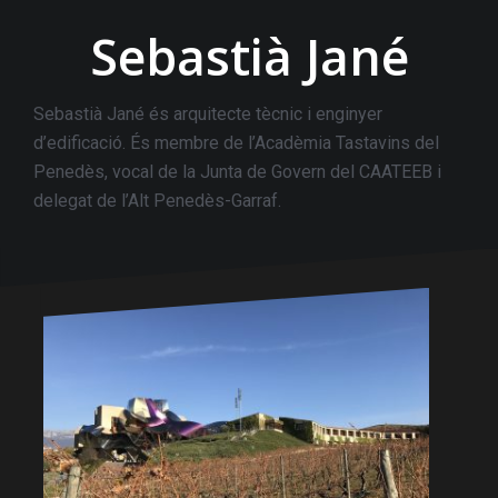
Sebastià Jané
Sebastià Jané és arquitecte tècnic i enginyer
d’edificació. És membre de l’Acadèmia Tastavins del
Penedès, vocal de la Junta de Govern del CAATEEB i
delegat de l’Alt Penedès-Garraf.