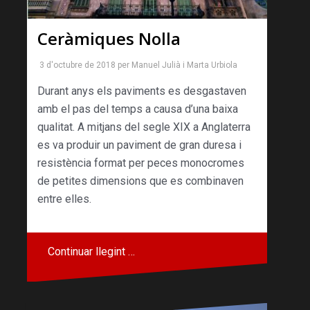
Ceràmiques Nolla
3 d'octubre de 2018
per
Manuel Julià
i
Marta Urbiola
Durant anys els paviments es desgastaven
amb el pas del temps a causa d’una baixa
qualitat. A mitjans del segle XIX a Anglaterra
es va produir un paviment de gran duresa i
resistència format per peces monocromes
de petites dimensions que es combinaven
entre elles.
Continuar llegint …