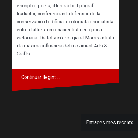
escriptor, poeta, il·lustrador, tipògraf,
traductor, conferenciant, defensor de la
conservació d’edificis, ecologista i socialista
entre d’altres: un renaixentista en època
victoriana. De tot això, sorgia el Morris artista
i la màxima influència del moviment Arts &
Crafts.
Continuar llegint …
Navegació
Entrades més recents
d'entrades