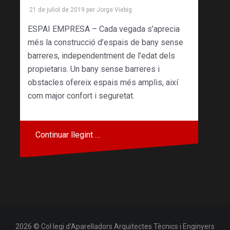
21 de juliol de 2019
per
Jorge Viebig
ESPAI EMPRESA – Cada vegada s’aprecia
més la construcció d’espais de bany sense
barreres, independentment de l’edat dels
propietaris. Un bany sense barreres i
obstacles ofereix espais més amplis, així
com major confort i seguretat.
Continuar llegint …
2026 © Col·legi d'Aparelladors Arquitectes Tècnics i Enginyers