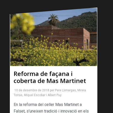
Reforma de façana i
coberta de Mas Martinet
10 de desembre de 2018
per
Pere Llimargas
,
Mireia
Torras
,
Miquel Escobar
i
Albert Puy
En la reforma del celler Mas Martinet a
Falset, s’uneixen tradició i innovació en els