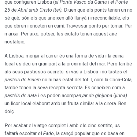
que configuren Lisboa (
el
Ponte Vasco da Gama
i
el Ponte
25 de Abril amb Cristo Rei).
Diuen que els ponts tenen un no
sé què, són els que uneixen allò llunyà i irreconciliable, els
que obren i enceten un camí. Travessar ponts per tornar. Per
marxar. Per això, potser, les ciutats tenen aquest aire
nostàlgic.
A Lisboa, menjar al carrer és una forma de vida i la cuina
local es deu en gran part a la proximitat del mar. Però també
als seus pastissos secrets: si vas a Lisboa i no tastes el
pastéis de Belém
no hi has estat del tot. I, com la Coca-Cola,
també tenen la seva recepta secreta. Es coneixen com a
pastéis de nata
i es poden acomp
anyar de ginjinha
(
jinha)
un licor local elaborat amb un fruita similar a la cirera. Ben
dolç.
Per acabar el viatge complet i amb els cinc sentits, us
faltarà escoltar el
Fado
, la cançó popular que es basa en