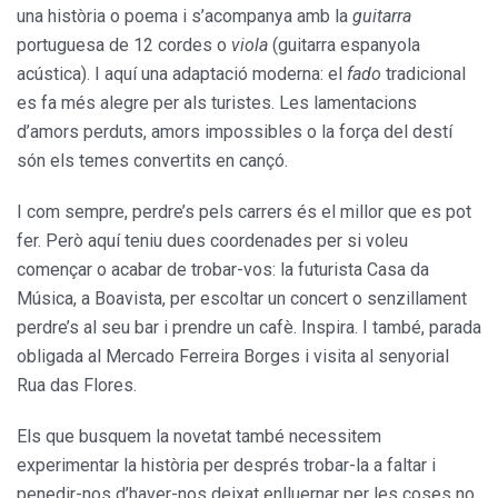
una història o poema i s’acompanya amb la
guitarra
portuguesa de 12 cordes o
viola
(guitarra espanyola
acústica). I aquí una adaptació moderna: el
fado
tradicional
es fa més alegre per als turistes. Les lamentacions
d’amors perduts, amors impossibles o la força del destí
són els temes convertits en cançó.
I com sempre, perdre’s pels carrers és el millor que es pot
fer. Però aquí teniu dues coordenades per si voleu
començar o acabar de trobar-vos: la futurista Casa da
Música, a Boavista, per escoltar un concert o senzillament
perdre’s al seu bar i prendre un cafè. Inspira. I també, parada
obligada al Mercado Ferreira Borges i visita al senyorial
Rua das Flores.
Els que busquem la novetat també necessitem
experimentar la història per després trobar-la a faltar i
penedir-nos d’haver-nos deixat enlluernar per les coses no