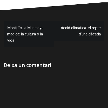
Navegació
Montjuïc, la Muntanya
Acció climàtica: el repte
d'entrades
màgica: la cultura o la
d’una dècada
vida
Deixa un comentari