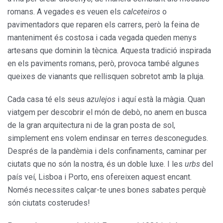
romans. A vegades es veuen els
calceteiros
o
pavimentadors que reparen els carrers, però la feina de
manteniment és costosa i cada vegada queden menys
artesans que dominin la tècnica. Aquesta tradició inspirada
en els paviments romans, però, provoca també algunes
queixes de vianants que rellisquen sobretot amb la pluja.
Cada casa té els seus
azulejos
i aquí està la màgia. Quan
viatgem per descobrir el món de debò, no anem en busca
de la gran arquitectura ni de la gran posta de sol,
simplement ens volem endinsar en terres desconegudes.
Després de la pandèmia i dels confinaments, caminar per
ciutats que no són la nostra, és un doble luxe. I les
urbs
del
país veí, Lisboa i Porto, ens ofereixen aquest encant.
Només necessites calçar-te unes bones sabates perquè
són ciutats costerudes!