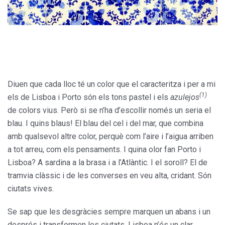
Diuen que cada lloc té un color que el caracteritza i per a mi
(1)
els de Lisboa i Porto són els tons pastel i els
azulejos
de colors vius. Però si se n’ha d’escollir només un seria el
blau. I quins blaus! El blau del cel i del mar, que combina
amb qualsevol altre color, perquè com l’aire i l’aigua arriben
a tot arreu, com els pensaments. I quina olor fan Porto i
Lisboa? A sardina a la brasa i a l’Atlàntic. I el soroll? El de
tramvia clàssic i de les converses en veu alta, cridant. Són
ciutats vives.
Se sap que les desgràcies sempre marquen un abans i un
després i transformen les ciutats. Lisboa n’és un clar