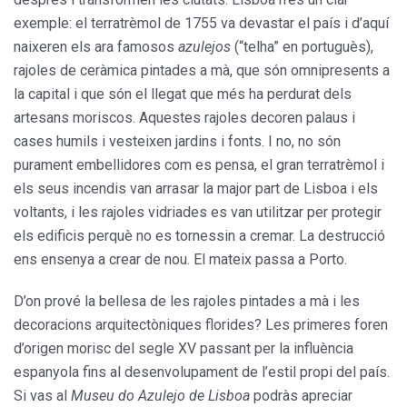
exemple: el terratrèmol de 1755 va devastar el país i d’aquí
naixeren els ara famosos
azulejos
(“telha” en portuguès),
rajoles de ceràmica pintades a mà, que són omnipresents a
la capital i que són el llegat que més ha perdurat dels
artesans moriscos. Aquestes rajoles decoren palaus i
cases humils i vesteixen jardins i fonts. I no, no són
purament embellidores com es pensa, el gran terratrèmol i
els seus incendis van arrasar la major part de Lisboa i els
voltants, i les rajoles vidriades es van utilitzar per protegir
els edificis perquè no es tornessin a cremar. La destrucció
ens ensenya a crear de nou. El mateix passa a Porto.
D’on prové la bellesa de les rajoles pintades a mà i les
decoracions arquitectòniques florides? Les primeres foren
d’origen morisc del segle XV passant per la influència
espanyola fins al desenvolupament de l’estil propi del país.
Si vas al
Museu do Azulejo de Lisboa
podràs apreciar