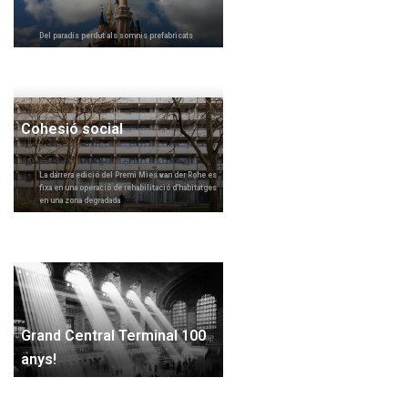
Del paradís perdut als somnis prefabricats
Cohesió social
La darrera edició del Premi Mies van der Rohe es
fixa en una operació de rehabilitació d’habitatges
en una zona degradada
Grand Central Terminal 100
anys!