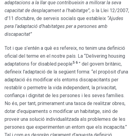
adaptacions a la llar que contribueixin a millorar la seva
capacitat de desplaçament a l’habitatge”
, o la Llei 12/2007,
d’11 d’octubre, de serveis socials que estableix
“Ajudes
pera l’adaptació d’habitatges per a persones amb
discapacitat”
Tot i que s’entén a què es refereix, no tenim una definició
oficial del terme en el nostre país. La “Delivering housing
5 6
adaptations for disabled people
” del govern britànic,
defineix l’adaptació de la següent forma: “el propòsit d’una
adaptació és modificar els entorns discapacitants per
restablir o permetre la vida independent, la privacitat,
confiança i dignitat de les persones i les seves famílies.
No és, per tant, primerament una tasca de realitzar obres,
dotar d’equipaments o modificar un habitatge, sinó de
proveir una solució individualitzada als problemes de les
persones que experimenten un entorn que els incapacita.”
Tal i com es desprèn clarament d’aquesta definició,