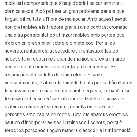
mobiliari comportarà que s’hagi d’obrir i tancar armaris i
obrir calaixos. Això pot ser un gran problema per als que
tinguin dificultats a l’hora de manipular. Amb aquest sentit
són preferibles els tiradors grans i amb contrast cromàtic.
Una altra possibilitat és utilitzar mobles amb portes que
s’obren en pressionar sobre els mateixos. Per a les
neveres, rentadores, assecadores i rentavaixelles es
necessita un espai més gran de maniobra prèvia i marge
per arribar als tiradors i manipular amb comoditat. Es
recomanen els taulells de cuina elèctrics amb
comandaments, evitant els taulells tàctils per la dificultat de
localització per a una persones amb ceguesa, i s’ha d’aïllar
tèrmicament la superfície inferior del taulell de cuina per
evitar cremades a les cames i genolls en el cas de
persones amb cadira de rodes. Tots els aparells elèctrics
haurien d’incorporar avisos lluminosos i sonors, perquè
totes les persones tinguin manera d’accedir a la informació,