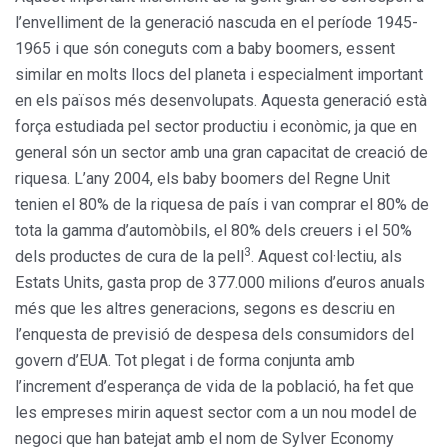
l’envelliment de la generació nascuda en el període 1945-
1965 i que són coneguts com a baby boomers, essent
similar en molts llocs del planeta i especialment important
en els països més desenvolupats. Aquesta generació està
força estudiada pel sector productiu i econòmic, ja que en
general són un sector amb una gran capacitat de creació de
riquesa. L’any 2004, els baby boomers del Regne Unit
tenien el 80% de la riquesa de país i van comprar el 80% de
tota la gamma d’automòbils, el 80% dels creuers i el 50%
3
dels productes de cura de la pell
. Aquest col·lectiu, als
Estats Units, gasta prop de 377.000 milions d’euros anuals
més que les altres generacions, segons es descriu en
l’enquesta de previsió de despesa dels consumidors del
govern d’EUA. Tot plegat i de forma conjunta amb
l’increment d’esperança de vida de la població, ha fet que
les empreses mirin aquest sector com a un nou model de
negoci que han batejat amb el nom de Sylver Economy