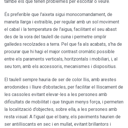
també els que tenen problemes per escoltar o veure.
És preferible que l’aixeta sigui monocomandament, de
maneta llarga i extraïble, per regular amb un sol moviment
el cabal i la temperatura de l’aigua, facilitant el seu abast
des de la vora del taulell de cuina i permetre omplir
galledes recolzades a terra. Pel que fa als acabats, s’ha de
procurar que hi hagi el major contrast cromàtic possible
entre els paraments verticals, horitzontals i mobiliari, i, al
seu torn, amb els accessoris, mecanismes i dispositius.
El taulell sempre hauria de ser de color llis, amb arestes
arrodonides i lliure d’obstacles, per facilitar el lliscament de
les cassoles evitant elevar-les a les persones amb
dificultats de mobilitat i que tinguin menys força, i permeten
la localització d’objectes, sobre ella, a les persones amb
resta visual. A l’igual que el bany, els paviments haurien de
ser antilliscants en sec i en mullat, evitant brillantors i