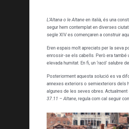
L’Altana o le Altane
en italià, és una cons
segur hem contemplat en diverses ciutats 
segle XIV es començaren a construir aqu
Eren espais molt apreciats per la seva pob
enrossir-se els cabells. Però era també un
elevada humitat. En fi, un ‘racó’ salubre de
Posteriorment aquesta solució es va dif
annexes exteriors o semiexteriors dels hab
algunes de les seves obres. Actualment
37.11 – Altane
, regula com cal seguir co