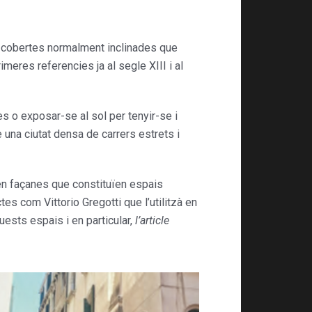
es cobertes normalment inclinades que
meres referencies ja al segle XIII i al
es o exposar-se al sol per tenyir-se i
 una ciutat densa de carrers estrets i
 en façanes que constituïen espais
tes com Vittorio Gregotti que l’utilitzà en
uests espais i en particular,
l’article