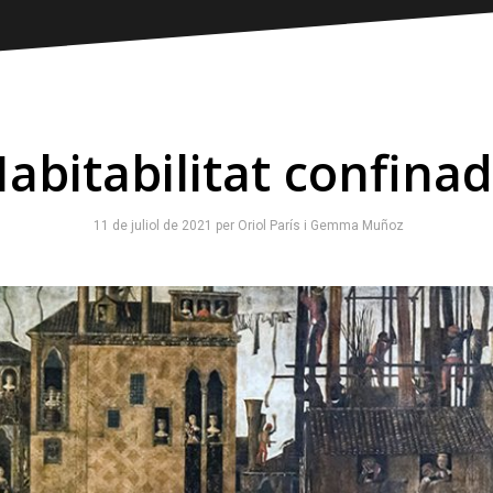
abitabilitat confina
11 de juliol de 2021
per
Oriol París
i
Gemma Muñoz