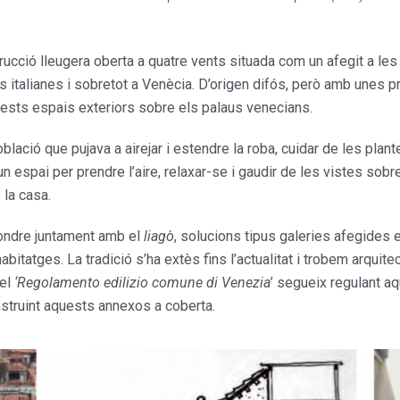
trucció lleugera oberta a quatre vents situada com un afegit a l
italianes i sobretot a Venècia. D’origen difós, però amb unes pri
ests espais exteriors sobre els palaus venecians.
lació que pujava a airejar i estendre la roba, cuidar de les plant
 espai per prendre l’aire, relaxar-se i gaudir de les vistes sobre
 la casa.
ondre juntament amb el
liagò
, solucions tipus galeries afegides
itatges. La tradició s’ha extès fins l’actualitat i trobem arquitec
 el
‘Regolamento edilizio comune di Venezia
’ segueix regulant aq
nstruint aquests annexos a coberta.