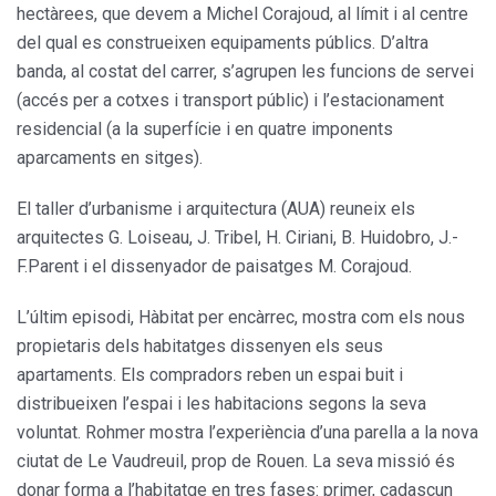
hectàrees, que devem a Michel Corajoud, al límit i al centre
del qual es construeixen equipaments públics. D’altra
banda, al costat del carrer, s’agrupen les funcions de servei
(accés per a cotxes i transport públic) i l’estacionament
residencial (a la superfície i en quatre imponents
aparcaments en sitges).
El taller d’urbanisme i arquitectura (AUA) reuneix els
arquitectes G. Loiseau, J. Tribel, H. Ciriani, B. Huidobro, J.-
F.Parent i el dissenyador de paisatges M. Corajoud.
L’últim episodi, Hàbitat per encàrrec, mostra com els nous
propietaris dels habitatges dissenyen els seus
apartaments. Els compradors reben un espai buit i
distribueixen l’espai i les habitacions segons la seva
voluntat. Rohmer mostra l’experiència d’una parella a la nova
ciutat de Le Vaudreuil, prop de Rouen. La seva missió és
donar forma a l’habitatge en tres fases: primer, cadascun