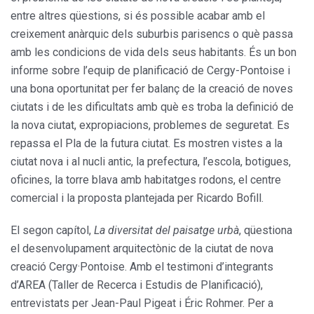
entre altres qüestions, si és possible acabar amb el
creixement anàrquic dels suburbis parisencs o què passa
amb les condicions de vida dels seus habitants. És un bon
informe sobre l’equip de planificació de Cergy-Pontoise i
una bona oportunitat per fer balanç de la creació de noves
ciutats i de les dificultats amb què es troba la definició de
la nova ciutat, expropiacions, problemes de seguretat. Es
repassa el Pla de la futura ciutat. Es mostren vistes a la
ciutat nova i al nucli antic, la prefectura, l’escola, botigues,
oficines, la torre blava amb habitatges rodons, el centre
comercial i la proposta plantejada per Ricardo Bofill.
El segon capítol,
La diversitat del paisatge urbà
, qüestiona
el desenvolupament arquitectònic de la ciutat de nova
creació Cergy·Pontoise. Amb el testimoni d’integrants
d’AREA (Taller de Recerca i Estudis de Planificació),
entrevistats per Jean-Paul Pigeat i Éric Rohmer. Per a