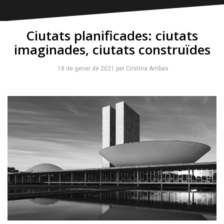
Ciutats planificades: ciutats
imaginades, ciutats construïdes
18 de gener de 2021
per
Cristina Arribas