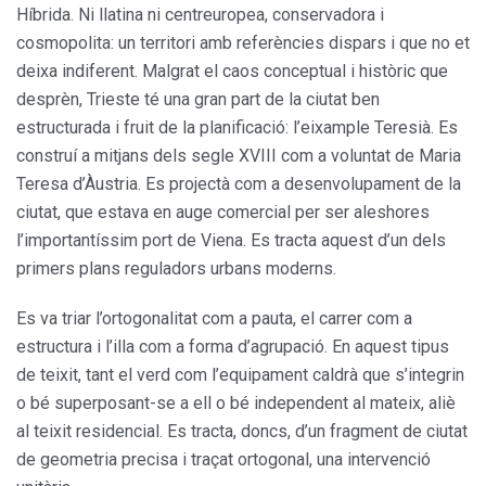
Híbrida. Ni llatina ni centreuropea, conservadora i
cosmopolita: un territori amb referències dispars i que no et
deixa indiferent. Malgrat el caos conceptual i històric que
desprèn, Trieste té una gran part de la ciutat ben
estructurada i fruit de la planificació: l’eixample Teresià. Es
construí a mitjans dels segle XVIII com a voluntat de Maria
Teresa d’Àustria. Es projectà com a desenvolupament de la
ciutat, que estava en auge comercial per ser aleshores
l’importantíssim port de Viena. Es tracta aquest d’un dels
primers plans reguladors urbans moderns.
Es va triar l’ortogonalitat com a pauta, el carrer com a
estructura i l’illa com a forma d’agrupació. En aquest tipus
de teixit, tant el verd com l’equipament caldrà que s’integrin
o bé superposant-se a ell o bé independent al mateix, aliè
al teixit residencial. Es tracta, doncs, d’un fragment de ciutat
de geometria precisa i traçat ortogonal, una intervenció