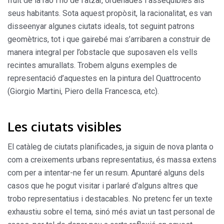
fruit de la raó i no de l’atzar, ordenades i assequibles als
seus habitants. Sota aquest propòsit, la racionalitat, es van
disseenyar algunes ciutats ideals, tot seguint patrons
geomètrics, tot i que gairebé mai s’arribaren a construir de
manera integral per l’obstacle que suposaven els vells
recintes amurallats. Trobem alguns exemples de
representació d’aquestes en la pintura del Quattrocento
(Giorgio Martini, Piero della Francesca, etc).
Les ciutats visibles
El catàleg de ciutats planificades, ja siguin de nova planta o
com a creixements urbans representatius, és massa extens
com per a intentar-ne fer un resum. Apuntaré alguns dels
casos que he pogut visitar i parlaré d’alguns altres que
trobo representatius i destacables. No pretenc fer un texte
exhaustiu sobre el tema, sinó més aviat un tast personal de