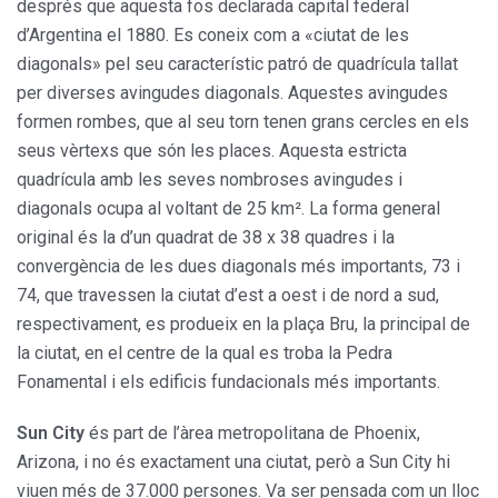
després que aquesta fos declarada capital federal
d’Argentina el 1880. Es coneix com a «ciutat de les
diagonals» pel seu característic patró de quadrícula tallat
per diverses avingudes diagonals. Aquestes avingudes
formen rombes, que al seu torn tenen grans cercles en els
seus vèrtexs que són les places. Aquesta estricta
quadrícula amb les seves nombroses avingudes i
diagonals ocupa al voltant de 25 km². La forma general
original és la d’un quadrat de 38 x 38 quadres i la
convergència de les dues diagonals més importants, 73 i
74, que travessen la ciutat d’est a oest i de nord a sud,
respectivament, es produeix en la plaça Bru, la principal de
la ciutat, en el centre de la qual es troba la Pedra
Fonamental i els edificis fundacionals més importants.
Sun City
és part de l’àrea metropolitana de Phoenix,
Arizona, i no és exactament una ciutat, però a Sun City hi
viuen més de 37.000 persones. Va ser pensada com un lloc