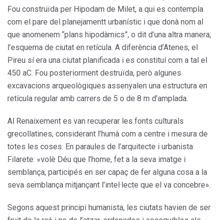
Fou construïda per Hipodam de Milet, a qui es contempla
com el pare del planejamentt urbanístic i que donà nom al
que anomenem “plans hipodàmics”, o dit d’una altra manera,
l’esquema de ciutat en retícula. A diferència d’Atenes, el
Pireu sí era una ciutat planificada i es constituí com a tal el
450 aC. Fou posteriorment destruïda, però algunes
excavacions arqueològiques assenyalen una estructura en
retícula regular amb carrers de 5 o de 8 m d’amplada.
Al Renaixement es van recuperar les fonts culturals
grecollatines, considerant l’humà com a centre i mesura de
totes les coses. En paraules de l’arquitecte i urbanista
Filarete: «volè Déu que l’home, fet a la seva imatge i
semblança, participés en ser capaç de fer alguna cosa a la
seva semblança mitjançant l’intel·lecte que el va concebre».
Segons aquest principi humanista, les ciutats havien de ser