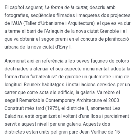
El capítol següent,
La forma de la ciutat
, descriu amb
fotografies, seqüències filmades i maquetes dos projectes
de l’AUA (Taller d’Urbanisme i Arquitectura): el que es va dur
a terme al barri de l’Arlequin de la nova ciutat Grenoble i el
que va obtenir el segon premi en el concurs de planificació
urbana de la nova ciutat d’Evry I.
Anomenat així en referència a les seves façanes de colors
destinades a atenuar el seu aspecte monumental, adopta la
forma d’una “urbatectura” de gairebé un quilòmetre i mig de
longitud. Reuneix habitatges i instal·lacions servides per un
carrer que corre sota els edificis, la galeria. Va rebre el
segell Remarkable Contemporary Architecture el 2003.
Construït més tard (1975), el districte II, anomenat Les
Baladins, està organitzat al voltant d’una llosa i parcialment
servit a aquest nivell per una galeria. Aquests dos
districtes estan units pel gran parc Jean Verlhac de 15