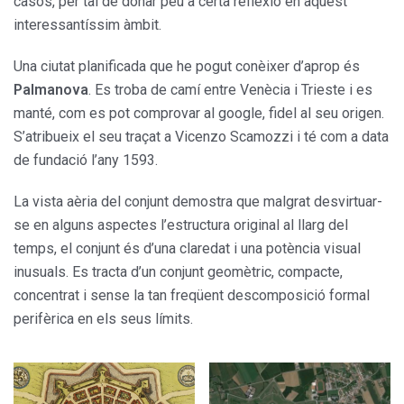
casos, per tal de donar peu a certa reflexió en aquest
interessantíssim àmbit.
Una ciutat planificada que he pogut conèixer d’aprop és
Palmanova
. Es troba de camí entre Venècia i Trieste i es
manté, com es pot comprovar al google, fidel al seu origen.
S’atribueix el seu traçat a Vicenzo Scamozzi i té com a data
de fundació l’any 1593.
La vista aèria del conjunt demostra que malgrat desvirtuar-
se en alguns aspectes l’estructura original al llarg del
temps, el conjunt és d’una claredat i una potència visual
inusuals. Es tracta d’un conjunt geomètric, compacte,
concentrat i sense la tan freqüent descomposició formal
perifèrica en els seus límits.