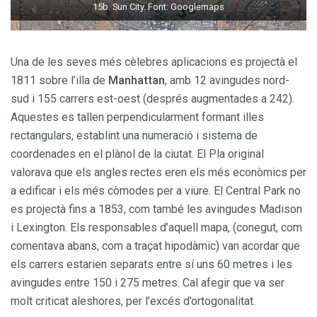
15b. Sun City. Font: Googlemaps
Una de les seves més cèlebres aplicacions es projectà el
1811 sobre l’illa de
Manhattan
, amb 12 avingudes nord-
sud i 155 carrers est-oest (després augmentades a 242).
Aquestes es tallen perpendicularment formant illes
rectangulars, establint una numeració i sistema de
coordenades en el plànol de la ciutat. El Pla original
valorava que els angles rectes eren els més econòmics per
a edificar i els més còmodes per a viure. El Central Park no
es projectà fins a 1853, com també les avingudes Madison
i Lexington. Els responsables d’aquell mapa, (conegut, com
comentava abans, com a traçat hipodàmic) van acordar que
els carrers estarien separats entre sí uns 60 metres i les
avingudes entre 150 i 275 metres. Cal afegir que va ser
molt criticat aleshores, per l’excés d’ortogonalitat.