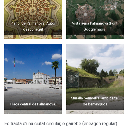
Plànol de Palmanova. Autor
Vista aèria Palmanova (Font:
desconegut
Googlemaps)
Muralla perimetral amb cartell
Plaça central de Palmanova.
de benvinguda
Es tracta d’una ciutat circular, o gairebé (eneàgon regular)