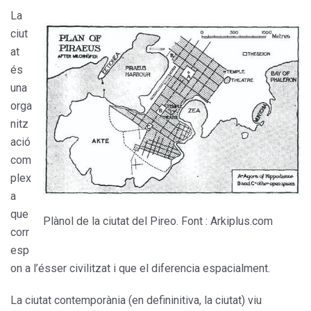
La
ciut
at
és
una
orga
nitz
ació
com
plex
a
que
Plànol de la ciutat del Pireo. Font : Arkiplus.com
corr
esp
on a l’ésser civilitzat i que el diferencia espacialment.
La ciutat contemporània (en defininitiva, la ciutat) viu