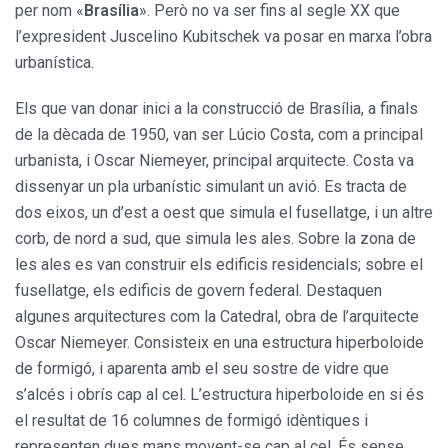
per nom «
Brasília
». Però no va ser fins al segle XX que
l’expresident Juscelino Kubitschek va posar en marxa l’obra
urbanística.
Els que van donar inici a la construcció de Brasília, a finals
de la dècada de 1950, van ser Lúcio Costa, com a principal
urbanista, i Oscar Niemeyer, principal arquitecte. Costa va
dissenyar un pla urbanístic simulant un avió. Es tracta de
dos eixos, un d’est a oest que simula el fusellatge, i un altre
corb, de nord a sud, que simula les ales. Sobre la zona de
les ales es van construir els edificis residencials; sobre el
fusellatge, els edificis de govern federal. Destaquen
algunes arquitectures com la Catedral, obra de l’arquitecte
Oscar Niemeyer. Consisteix en una estructura hiperboloide
de formigó, i aparenta amb el seu sostre de vidre que
s’alcés i obrís cap al cel. L’estructura hiperboloide en si és
el resultat de 16 columnes de formigó idèntiques i
representen dues mans movent-se cap al cel. És sense