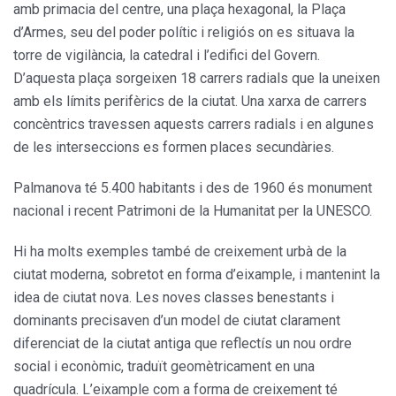
amb primacia del centre, una plaça hexagonal, la Plaça
d’Armes, seu del poder polític i religiós on es situava la
torre de vigilància, la catedral i l’edifici del Govern.
D’aquesta plaça sorgeixen 18 carrers radials que la uneixen
amb els límits perifèrics de la ciutat. Una xarxa de carrers
concèntrics travessen aquests carrers radials i en algunes
de les interseccions es formen places secundàries.
Palmanova té 5.400 habitants i des de 1960 és monument
nacional i recent Patrimoni de la Humanitat per la UNESCO.
Hi ha molts exemples també de creixement urbà de la
ciutat moderna, sobretot en forma d’eixample, i mantenint la
idea de ciutat nova. Les noves classes benestants i
dominants precisaven d’un model de ciutat clarament
diferenciat de la ciutat antiga que reflectís un nou ordre
social i econòmic, traduït geomètricament en una
quadrícula. L’eixample com a forma de creixement té