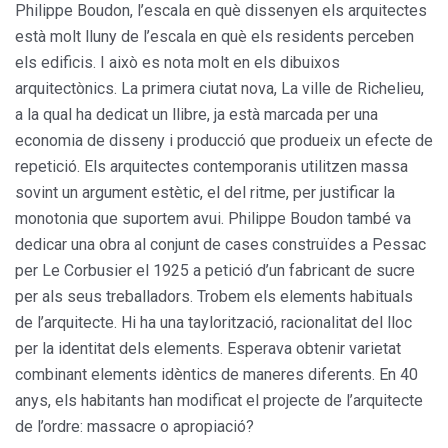
Philippe Boudon, l’escala en què dissenyen els arquitectes
està molt lluny de l’escala en què els residents perceben
els edificis. I això es nota molt en els dibuixos
arquitectònics. La primera ciutat nova, La ville de Richelieu,
a la qual ha dedicat un llibre, ja està marcada per una
economia de disseny i producció que produeix un efecte de
repetició. Els arquitectes contemporanis utilitzen massa
sovint un argument estètic, el del ritme, per justificar la
monotonia que suportem avui. Philippe Boudon també va
dedicar una obra al conjunt de cases construïdes a Pessac
per Le Corbusier el 1925 a petició d’un fabricant de sucre
per als seus treballadors. Trobem els elements habituals
de l’arquitecte. Hi ha una taylorització, racionalitat del lloc
per la identitat dels elements. Esperava obtenir varietat
combinant elements idèntics de maneres diferents. En 40
anys, els habitants han modificat el projecte de l’arquitecte
de l’ordre: massacre o apropiació?