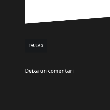
Navegació
TAULA 3
d'entrades
Deixa un comentari