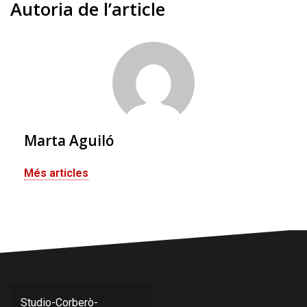
Autoria de l’article
Marta Aguiló
Més articles
Navegació
Studio-Corberò-