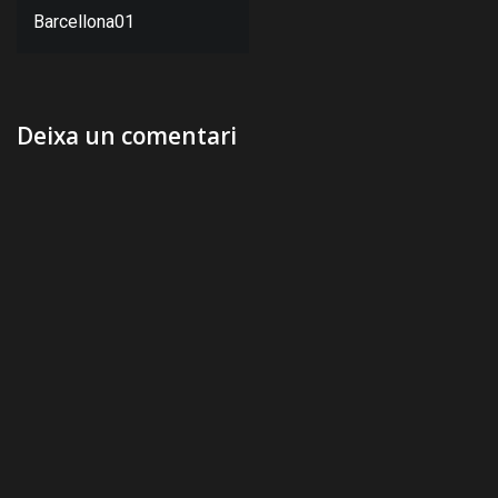
d'entrades
Barcellona01
Deixa un comentari