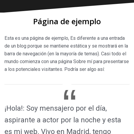
Página de ejemplo
Esta es una página de ejemplo, Es diferente a una entrada
de un blog porque se mantiene estática y se mostrará en la
barra de navegación (en la mayoría de temas). Casi todo el
mundo comienza con una página Sobre mí para presentarse
a los potenciales visitantes. Podría ser algo así:
¡Hola!: Soy mensajero por el día,
aspirante a actor por la noche y esta
es mi web. Vivo en Madrid, tengo