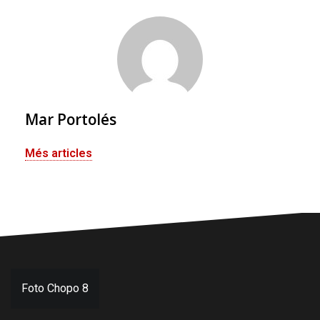
Mar Portolés
Més articles
Navegació
Foto Chopo 8
d'entrades