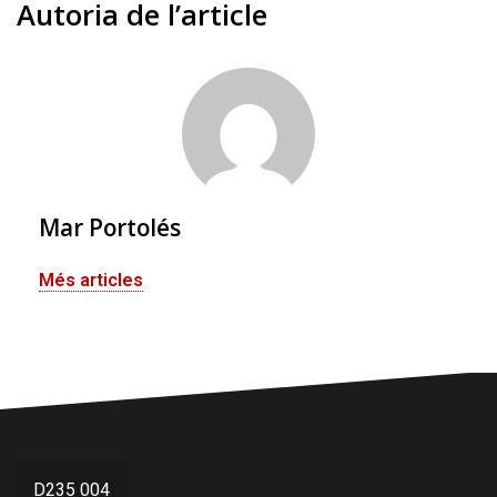
Autoria de l’article
Mar Portolés
Més articles
Navegació
D235 004