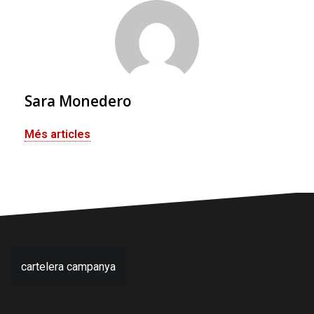
Sara Monedero
Més articles
Navegació
cartelera campanya
d'entrades