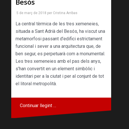
Besòs
5 de març de 2018
per
Cristina Arribas
La central tèrmica de les tres xemeneies,
situada a Sant Adrià del Besós, ha viscut una
metamorfo­si passant d’edifici estrictament
funcional i sever a una arquitectura que, de
ben segur, es perpetuarà com a monumental.
Les tres xemeneies amb el pas dels anys,
s’han con­vertit en un element simbòlic i
identitari per a la ciutat i per al conjunt de tot
el litoral metropolità.
Continuar llegint …