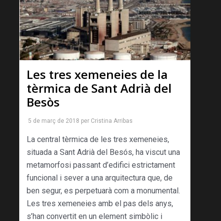
Les tres xemeneies de la
tèrmica de Sant Adrià del
Besòs
5 de març de 2018
per
Cristina Arribas
La central tèrmica de les tres xemeneies,
situada a Sant Adrià del Besós, ha viscut una
metamorfo­si passant d’edifici estrictament
funcional i sever a una arquitectura que, de
ben segur, es perpetuarà com a monumental.
Les tres xemeneies amb el pas dels anys,
s’han con­vertit en un element simbòlic i