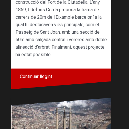
construcció del Fort de la Ciutadella. L’any
1859, Ildefons Cerdà proposà la trama de
carrers de 20m de l’Eixample barceloní a la
qual hi destacaven vies principals, com el
Passeig de Sant Joan, amb una secció de
50m amb calçada central i voreres amb doble
alineació d’arbrat. Finalment, aquest projecte
ha estat possible.
Continuar llegint …