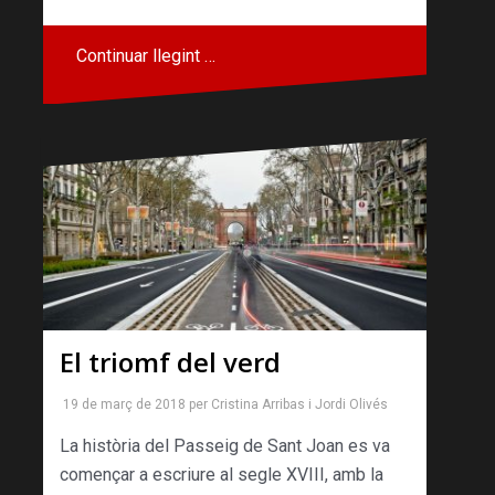
Continuar llegint …
El triomf del verd
19 de març de 2018
per
Cristina Arribas
i
Jordi Olivés
La història del Passeig de Sant Joan es va
començar a escriure al segle XVIII, amb la