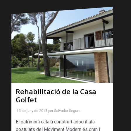
Rehabilitació de la Casa
Golfet
13 de juny de 2018
per
Salvador Segura
El patrimoni català construït adscrit als
postulats del Moviment Modern és gran i