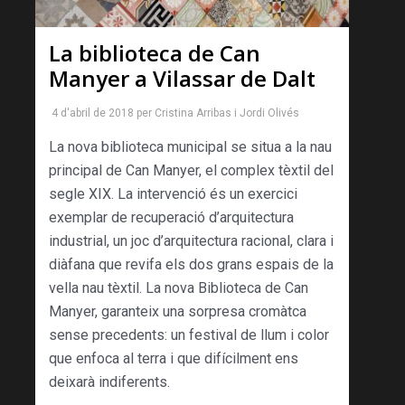
La biblioteca de Can
Manyer a Vilassar de Dalt
4 d'abril de 2018
per
Cristina Arribas
i
Jordi Olivés
La nova biblioteca municipal se situa a la nau
principal de Can Manyer, el complex tèxtil del
segle XIX. La intervenció és un exercici
exemplar de recuperació d’arquitectura
industrial, un joc d’arquitectura racional, clara i
diàfana que revifa els dos grans espais de la
vella nau tèxtil. La nova Biblioteca de Can
Manyer, garanteix una sorpresa cromàtca
sense precedents: un festival de llum i color
que enfoca al terra i que difícilment ens
deixarà indiferents.