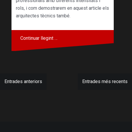
professionals amb diferents intensitats i
rols, i com demostrarem en aquest article els
arquitectes tècnics també.
Continuar llegint …
Navegació
Entrades anteriors
Entrades més recents
d'entrades