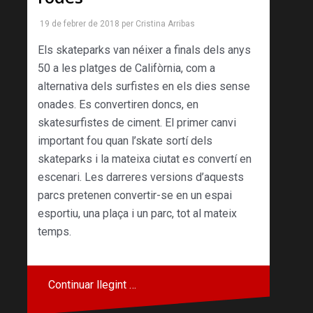
19 de febrer de 2018
per
Cristina Arribas
Els skateparks van néixer a finals dels anys
50 a les platges de Califòrnia, com a
alternativa dels surfistes en els dies sense
onades. Es convertiren doncs, en
skatesurfistes de ciment. El primer canvi
important fou quan l’skate sortí dels
skateparks i la mateixa ciutat es convertí en
escenari. Les darreres versions d’aquests
parcs pretenen convertir-se en un espai
esportiu, una plaça i un parc, tot al mateix
temps.
Continuar llegint …