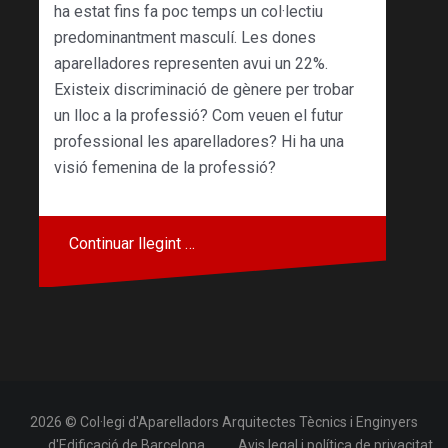
ha estat fins fa poc temps un col·lectiu
predominantment masculí. Les dones
aparelladores representen avui un 22%.
Existeix discriminació de gènere per trobar
un lloc a la professió? Com veuen el futur
professional les aparelladores? Hi ha una
visió femenina de la professió?
Continuar llegint …
2026 © Col·legi d'Aparelladors Arquitectes Tècnics i Enginyers
d'Edificació de Barcelona
Avis legal i política de privacitat