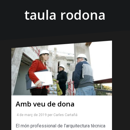
taula rodona
Amb veu de dona
4 de març de 2019
per
Carles Cartañá
El món professional de l’arquitectura tècnica