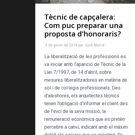
Tècnic de capçalera:
Com puc preparar una
proposta d’honoraris?
3 de gener de 2018
per
Jordi Marrot
La liberalització de les professions es
va iniciar amb l’aparició de Tècnic de la
Llei 7/1997, de 14 d’abril, sobre
mesures liberalitzadores en matèria de
sòl i de col·legis professionals. Des
d’aleshores, els arquitectes tècnics
tenen l’obligació d’informar el client des
de l’inici de la seva missió, la
remuneració econòmica que es pretén
percebre a canvi, indicant amb el màxim
detall els serveis que es prestarà. En