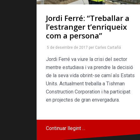
Jordi Ferré: “Treballar a
l’estranger t’enriqueix
com a persona”
5 de desembre de 2017
per
Carles Cartañá
Jordi Ferré va viure la crisi del sector
mentre estudiava i va prendre la decisió
de la seva vida obrint-se camí als Estats
Units. Actualment treballa a Tishman
Construction Corporation i ha participat
en projectes de gran envergadura.
Continuar llegint …