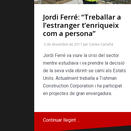
Jordi Ferré: “Treballar a
l’estranger t’enriqueix
com a persona”
5 de desembre de 2017
per
Carles Cartañá
Jordi Ferré va viure la crisi del sector
mentre estudiava i va prendre la decisió
de la seva vida obrint-se camí als Estats
Units. Actualment treballa a Tishman
Construction Corporation i ha participat
en projectes de gran envergadura.
Continuar llegint …