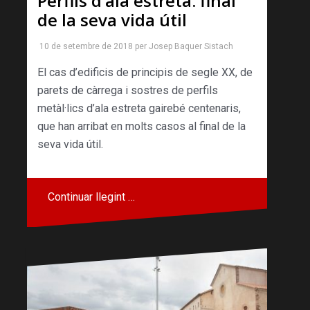
Perfils d’ala estreta: final
de la seva vida útil
10 de setembre de 2018
per
Josep Baquer Sistach
El cas d’edificis de principis de segle XX, de
parets de càrrega i sostres de perfils
metàl·lics d’ala estreta gairebé centenaris,
que han arribat en molts casos al final de la
seva vida útil.
Continuar llegint …