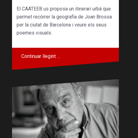
El CAATEEB us proposa un itinerari urbà que
permet recórrer la geografia de Joan Brossa
per la ciutat de Barcelona i veure els seus
poemes visuals.
Continuar llegint …