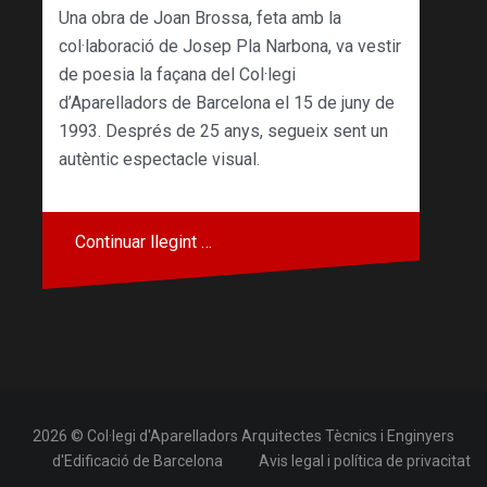
Una obra de Joan Brossa, feta amb la
col·laboració de Josep Pla Narbona, va vestir
de poesia la façana del Col·legi
d’Aparelladors de Barcelona el 15 de juny de
1993. Després de 25 anys, segueix sent un
autèntic espectacle visual.
Continuar llegint …
2026 © Col·legi d'Aparelladors Arquitectes Tècnics i Enginyers
d'Edificació de Barcelona
Avis legal i política de privacitat