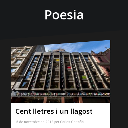
Poesia
Cent lletres i un llagost
5 de novembre de 2018
per
Carles Cartañá