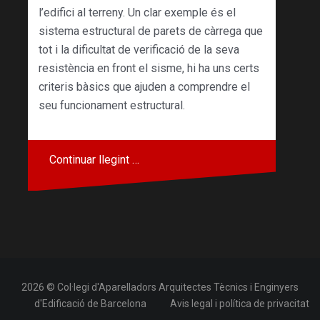
l’edifici al terreny. Un clar exemple és el
sistema estructural de parets de càrrega que
tot i la dificultat de verificació de la seva
resistència en front el sisme, hi ha uns certs
criteris bàsics que ajuden a comprendre el
seu funcionament estructural.
Continuar llegint …
2026 © Col·legi d'Aparelladors Arquitectes Tècnics i Enginyers
d'Edificació de Barcelona
Avis legal i política de privacitat