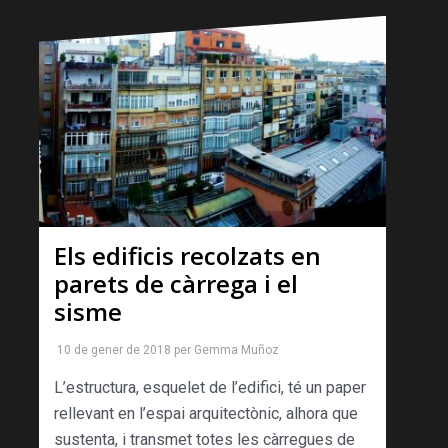
Els edificis recolzats en
parets de càrrega i el
sisme
10 de gener de 2018
per
Gemma Muñoz
L’estructura, esquelet de l’edifici, té un paper
rellevant en l’espai arquitectònic, alhora que
sustenta, i transmet totes les càrregues de