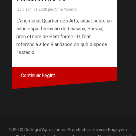
26 d'abril de 2020
per
Anna Moreno
L’anomenat Quartier des Arts, situat sobre un
antic espai ferroviari de Lausana, Suïssa,
pren el nom de Plateforme 10, fent
referència a les 9 andanes de què disposa
l’estació.
Continuar llegint …
2026 © Col·legi d'Aparelladors Arquitectes Tècnics i Enginyers