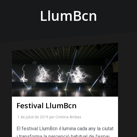
LlumBcn
Festival LlumBcn
1 de juliol de 2019
per
Cristina Arribas
El festival LlumBcn il·lumina cada any la ciutat
i transforma la percepció habitual de l’espai