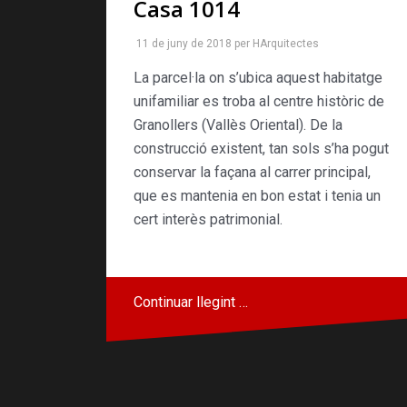
Casa 1014
11 de juny de 2018
per
HArquitectes
La parcel·la on s’ubica aquest habitatge
unifamiliar es troba al centre històric de
Granollers (Vallès Oriental). De la
construcció existent, tan sols s’ha pogut
conservar la façana al carrer principal,
que es mantenia en bon estat i tenia un
cert interès patrimonial.
Continuar llegint …