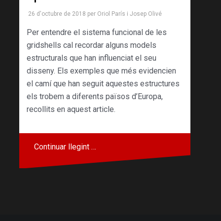
26 d'octubre de 2018
per
Oriol París
i
Josep Olivé
Per entendre el sistema funcional de les
gridshells cal recordar alguns models
estructurals que han influenciat el seu
disseny. Els exemples que més evidencien
el camí que han seguit aquestes estructures
els trobem a diferents països d’Europa,
recollits en aquest article.
Continuar llegint …