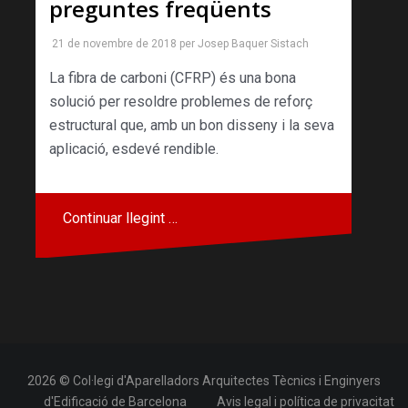
preguntes freqüents
21 de novembre de 2018
per
Josep Baquer Sistach
La fibra de carboni (CFRP) és una bona
solució per resoldre problemes de reforç
estructural que, amb un bon disseny i la seva
aplicació, esdevé rendible.
Continuar llegint …
2026 © Col·legi d'Aparelladors Arquitectes Tècnics i Enginyers
d'Edificació de Barcelona
Avis legal i política de privacitat