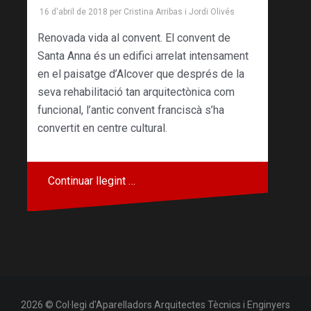
16 d'abril de 2018
per
Cristina Arribas
i
Jordi Olivés
Renovada vida al convent. El convent de
Santa Anna és un edifici arrelat intensament
en el paisatge d’Alcover que després de la
seva rehabilitació tan arquitectònica com
funcional, l’antic convent franciscà s’ha
convertit en centre cultural.
Continuar llegint …
2026 © Col·legi d'Aparelladors Arquitectes Tècnics i Enginyers