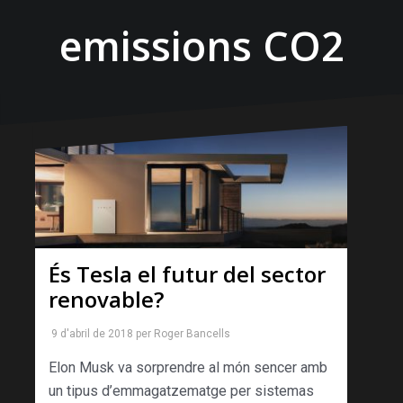
emissions CO2
És Tesla el futur del sector
renovable?
9 d'abril de 2018
per
Roger Bancells
Elon Musk va sorprendre al món sencer amb
un tipus d’emmagatzematge per sistemas