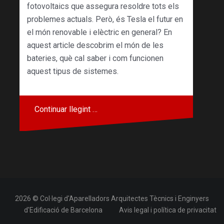
fotovoltaics que assegura resoldre tots els
problemes actuals. Però, és Tesla el futur en
el món renovable i elèctric en general? En
aquest article descobrim el món de les
bateries, què cal saber i com funcionen
aquest tipus de sistemes.
Continuar llegint …
2026 © Col·legi d'Aparelladors Arquitectes Tècnics i Enginyers
d'Edificació de Barcelona
Avis legal i política de privacitat