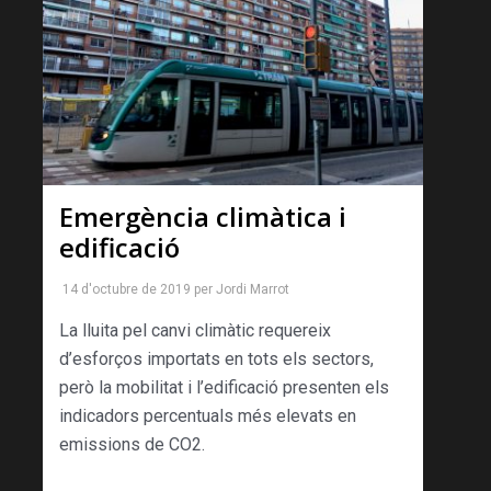
Emergència climàtica i
edificació
14 d'octubre de 2019
per
Jordi Marrot
La lluita pel canvi climàtic reque­reix
d’esforços importats en tots els sectors,
però la mobilitat i l’edificació presenten els
indicadors percentuals més elevats en
emissions de CO2.