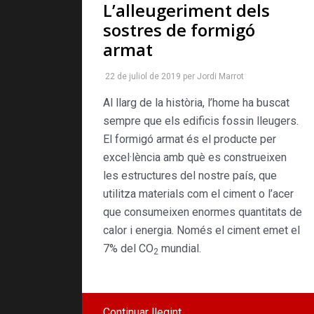
L’alleugeriment dels
sostres de formigó
armat
22 de juliol de 2019
per
Jordi Marrot
Al llarg de la història, l’home ha buscat
sempre que els edificis fossin lleugers.
El formigó armat és el producte per
excel·lència amb què es construeixen
les estructures del nostre país, que
utilitza materials com el ciment o l’acer
que consumeixen enormes quantitats de
calor i energia. Només el ciment emet el
7% del CO
mundial.
2
Continuar llegint …