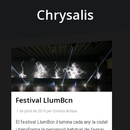
Chrysalis
Festival LlumBcn
1 de juliol de 2019
per
Cristina Arribas
El festival LlumBcn il·lumina cada any la ciutat
i transforma la percepció habitual de l’espai