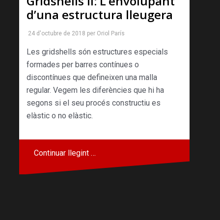
Gridshells II: L’envolupant
d’una estructura lleugera
24 d'octubre de 2018
per
Oriol París
Les gridshells són estructures especials
formades per barres contínues o
discontínues que defineixen una malla
regular. Vegem les diferències que hi ha
segons si el seu procés constructiu es
elàstic o no elàstic.
Continuar llegint …