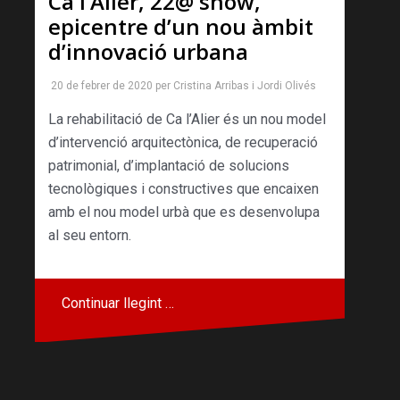
Ca l’Alier, 22@ show,
epicentre d’un nou àmbit
d’innovació urbana
20 de febrer de 2020
per
Cristina Arribas
i
Jordi Olivés
La rehabilitació de Ca l’Alier és un nou model
d’intervenció arquitectònica, de recuperació
patrimonial, d’implantació de solucions
tecnològiques i constructives que encaixen
amb el nou model urbà que es desenvolupa
al seu entorn.
Continuar llegint …