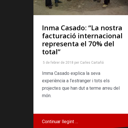
Inma Casado: “La nostra
facturació internacional
representa el 70% del
total”
5 de febrer de 2018
per
Carles Cartañá
Imma Casado explica la seva
experiència a l’estranger i tots els
projectes que han dut a terme arreu del
món.
Continuar llegint …