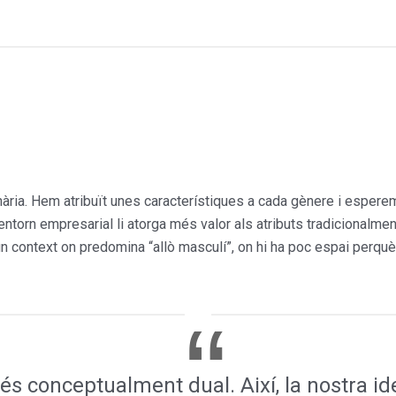
inària. Hem atribuït unes característiques a cada gènere i esper
torn empre­sarial li atorga més valor als atributs tradicionalme
n context on predomina “allò masculí”, on hi ha poc espai perquè 
 és conceptualment dual. Així, la nostra id