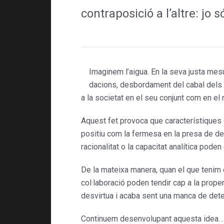
contraposició a l’altre: jo só
Imaginem l’aigua. En la seva justa mes
dacions, desbordament del cabal dels 
a la societat en el seu conjunt com en el 
Aquest fet provoca que carac­terístiques
positiu com la fermesa en la presa de dec
racionalitat o la capacitat analítica pod
De la mateixa manera, quan el que tenim é
col·laboració poden tendir cap a la propens
desvirtua i acaba sent una manca de deter
Continuem desenvolupant aquesta idea…