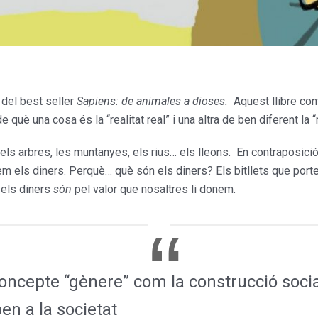
, del best seller
Sapiens: de animales a dio­ses.
Aquest llibre con
 de què una cosa és la “realitat real” i una altra de ben diferent l
n els arbres, les muntanyes, els rius… els lleons. En contraposi­ci
em els diners. Perquè… què són els diners? Els bitllets que por
 els diners
són
pel valor que nosaltres li donem.
oncepte “gènere” com la construcció social
n a la societat