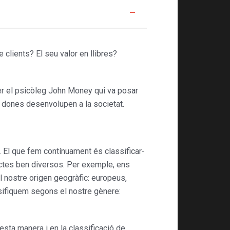
clients? El seu valor en llibres?
ser el psicòleg John Money qui va posar
i dones desenvolupen a la societat.
. El que fem contínuament és classificar-
pectes ben diversos. Per exemple, ens
nostre origen geo­gràfic: europeus,
ssifiquem segons el nostre gènere:
sta manera i en la classifica­ció de