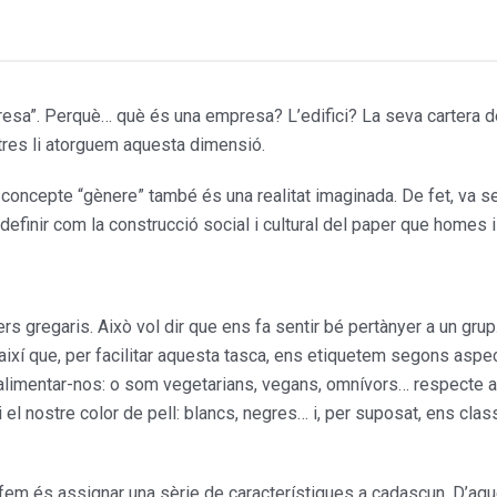
esa”. Perquè… què és una empresa? L’edifici? La seva cartera de 
tres li atorguem aquesta dimensió.
l concepte “gènere” també és una realitat imaginada. De fet, va 
efinir com la cons­trucció social i cultural del paper que homes 
 gregaris. Això vol dir que ens fa sentir bé pertànyer a un grup
 així que, per faci­litar aquesta tasca, ens etiquetem segons as
limentar-nos: o som vegetarians, vegans, omní­vors… respecte al 
el nostre color de pell: blancs, negres… i, per suposat, ens cla
fem és assignar una sèrie de característiques a cadascun. D’aque