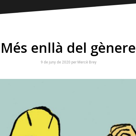
Més enllà del gènere
9 de juny de 2020
per
Mercè Brey