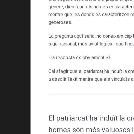
gènere, diem que els homes es caracteritzen
mentre que les dones es caracteritzen més a
generoses.
La pregunta aquí seria: no conei­xem cap 
sigui racional, més aviat lògica i que tin
I la resposta és òbviament SÍ.
Cal afegir que el patriarcat ha induït la
a assolir l’èxit mentre que els vinculats
El patriarcat ha induït la
homes són més valuosos i c