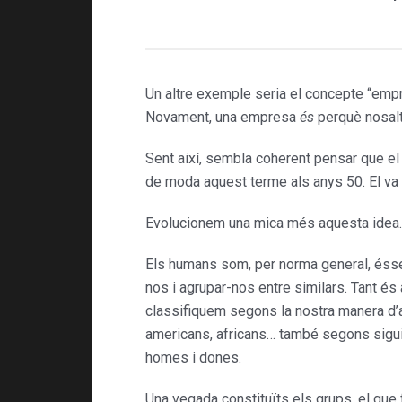
Un altre exemple seria el concep­te “empr
Novament, una empresa
és
per­què nosal
Sent així, sembla coherent pen­sar que e
de moda aquest terme als anys 50. El va d
Evolucionem una mica més aquesta idea.
Els humans som, per norma general, éssers
nos i agrupar-nos entre similars. Tant és
classifiquem segons la nostra manera d’a
americans, afri­cans… també segons sigui 
homes i dones.
Una vegada constituïts els grups, el que 