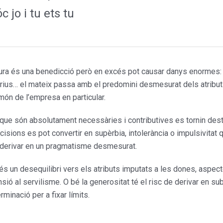
c jo i tu ets tu
ura és una benedicció però en excés pot causar danys enormes: t
rius… el mateix passa amb el predomini desmesurat dels atribut
món de l’empresa en par­ticular.
 que són absolutament necessàries i contributives es tornin des
isions es pot convertir en supèrbia, intolerància o impulsi­vitat 
en derivar en un pragmatisme desmesurat.
s un desequilibri vers els atributs imputats a les dones, aspecte
ió al servilisme. O bé la generositat té el risc de derivar en submis
minació per a fixar límits.