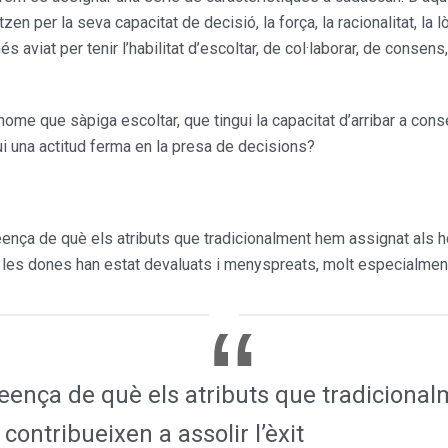
 per la seva capa­citat de decisió, la força, la racio­nalitat, la 
viat per tenir l’habilitat d’escoltar, de col·laborar, de consens, 
home que sàpiga escoltar, que tingui la capacitat d’arribar a con
gui una actitud ferma en la presa de decisions?
 creença de què els atributs que tradicionalment hem assignat al
 a les dones han estat devaluats i menyspreats, molt espe­cialmen
 creença de què els atributs que tradicion
ontribueixen a assolir l’èxit