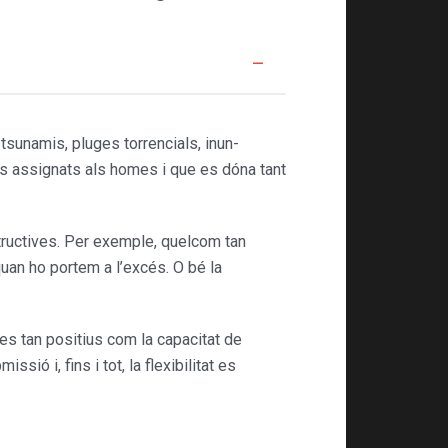
sunamis, pluges torrencials, inun­
s assignats als homes i que es dóna tant
tructives. Per exemple, quelcom tan
quan ho portem a l’excés. O bé la
s tan positius com la capa­citat de
sió i, fins i tot, la flexibilitat es