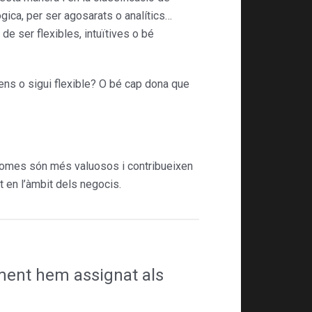
lògica, per ser agosarats o analítics…
de ser flexibles, intuïti­ves o bé
sens o sigui flexible? O bé cap dona que
s homes són més valuosos i con­tribueixen
t en l’àmbit dels negocis.
alment hem assignat als