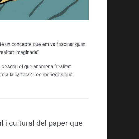
té un concep­te que em va fascinar quan
a “realitat ima­ginada”.
ó descriu el que anomena “realitat
­tem a la cartera? Les monedes que
 i cultural del paper que